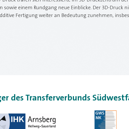
-Druck trafen sich Interessierte im 3D-Druckzentrum der
en sowie einem Rundgang neue Einblicke. Der 3D-Druck ni
e additive Fertigung weiter an Bedeutung zunehmen, ins
ger des Transferverbunds Südwestf