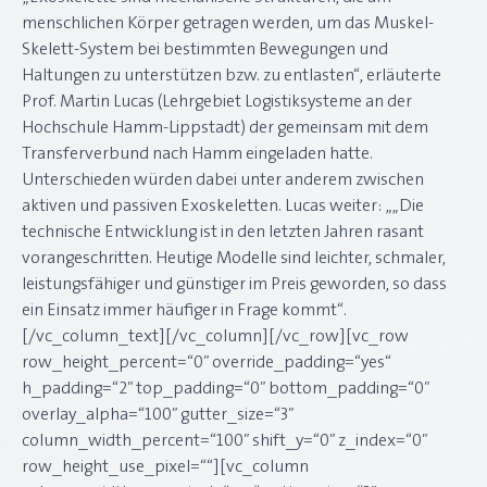
menschlichen Körper getragen werden, um das Muskel-
Skelett-System bei bestimmten Bewegungen und
Haltungen zu unterstützen bzw. zu entlasten“, erläuterte
Prof. Martin Lucas (Lehrgebiet Logistiksysteme an der
Hochschule Hamm-Lippstadt) der gemeinsam mit dem
Transferverbund nach Hamm eingeladen hatte.
Unterschieden würden dabei unter anderem zwischen
aktiven und passiven Exoskeletten. Lucas weiter: „„Die
technische Entwicklung ist in den letzten Jahren rasant
vorangeschritten. Heutige Modelle sind leichter, schmaler,
leistungsfähiger und günstiger im Preis geworden, so dass
ein Einsatz immer häufiger in Frage kommt“.
[/vc_column_text][/vc_column][/vc_row][vc_row
row_height_percent=“0″ override_padding=“yes“
h_padding=“2″ top_padding=“0″ bottom_padding=“0″
overlay_alpha=“100″ gutter_size=“3″
column_width_percent=“100″ shift_y=“0″ z_index=“0″
row_height_use_pixel=““][vc_column