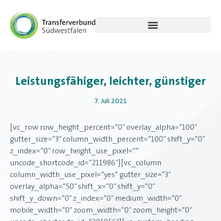
Leistungsfähiger, leichter, günstiger
7. Juli 2021
[vc_row row_height_percent=“0″ overlay_alpha=“100″
gutter_size=“3″ column_width_percent=“100″ shift_y=“0″
z_index=“0″ row_height_use_pixel=““
uncode_shortcode_id=“211986″][vc_column
column_width_use_pixel=“yes“ gutter_size=“3″
overlay_alpha=“50″ shift_x=“0″ shift_y=“0″
shift_y_down=“0″ z_index=“0″ medium_width=“0″
mobile_width=“0″ zoom_width=“0″ zoom_height=“0″