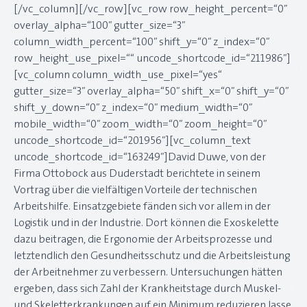
[/vc_column][/vc_row][vc_row row_height_percent=“0″
overlay_alpha=“100″ gutter_size=“3″
column_width_percent=“100″ shift_y=“0″ z_index=“0″
row_height_use_pixel=““ uncode_shortcode_id=“211986″]
[vc_column column_width_use_pixel=“yes“
gutter_size=“3″ overlay_alpha=“50″ shift_x=“0″ shift_y=“0″
shift_y_down=“0″ z_index=“0″ medium_width=“0″
mobile_width=“0″ zoom_width=“0″ zoom_height=“0″
uncode_shortcode_id=“201956″][vc_column_text
uncode_shortcode_id=“163249″]David Duwe, von der
Firma Ottobock aus Duderstadt berichtete in seinem
Vortrag über die vielfältigen Vorteile der technischen
Arbeitshilfe. Einsatzgebiete fänden sich vor allem in der
Logistik und in der Industrie. Dort können die Exoskelette
dazu beitragen, die Ergonomie der Arbeitsprozesse und
letztendlich den Gesundheitsschutz und die Arbeitsleistung
der Arbeitnehmer zu verbessern. Untersuchungen hätten
ergeben, dass sich Zahl der Krankheitstage durch Muskel-
und Skeletterkrankungen auf ein Minimum reduzieren lasse.