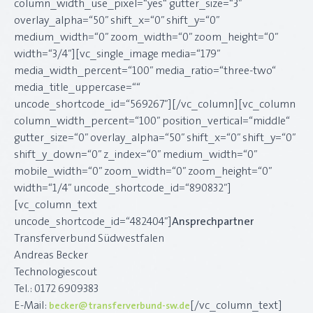
column_width_use_pixel=“yes“ gutter_size=“3″
overlay_alpha=“50″ shift_x=“0″ shift_y=“0″
medium_width=“0″ zoom_width=“0″ zoom_height=“0″
width=“3/4″][vc_single_image media=“179″
media_width_percent=“100″ media_ratio=“three-two“
media_title_uppercase=““
uncode_shortcode_id=“569267″][/vc_column][vc_column
column_width_percent=“100″ position_vertical=“middle“
gutter_size=“0″ overlay_alpha=“50″ shift_x=“0″ shift_y=“0″
shift_y_down=“0″ z_index=“0″ medium_width=“0″
mobile_width=“0″ zoom_width=“0″ zoom_height=“0″
width=“1/4″ uncode_shortcode_id=“890832″]
[vc_column_text
uncode_shortcode_id=“482404″]
Ansprechpartner
Transferverbund Südwestfalen
Andreas Becker
Technologiescout
Tel.: 0172 6909383
E-Mail:
[/vc_column_text]
becker@transferverbund-sw.de​